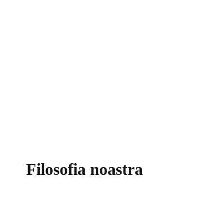
Balance –
Whether it is a calm s
Order –
The meticulous arrangeme
be materialized, leads to a result 
citeste mai mult
Filosofia noastra