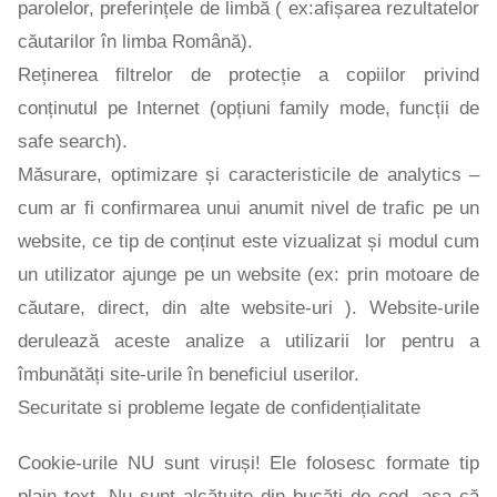
parolelor, preferințele de limbă ( ex:afișarea rezultatelor
căutarilor în limba Română).
Reținerea filtrelor de protecție a copiilor privind
conținutul pe Internet (opțiuni family mode, funcții de
safe search).
Măsurare, optimizare și caracteristicile de analytics –
cum ar fi confirmarea unui anumit nivel de trafic pe un
website, ce tip de conținut este vizualizat și modul cum
un utilizator ajunge pe un website (ex: prin motoare de
căutare, direct, din alte website-uri ). Website-urile
derulează aceste analize a utilizarii lor pentru a
îmbunătăți site-urile în beneficiul userilor.
Securitate si probleme legate de confidențialitate
Cookie-urile NU sunt viruși! Ele folosesc formate tip
plain text. Nu sunt alcătuite din bucăți de cod, așa că